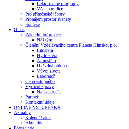
Lektorované programy
Věda a tradice
Pro příměstské tábory
Pronájem prostor Planety
Soutěže
O nás
Základní informace
Náš tým
Členění Vzdělávacího centra Planeta Hlinsko, p.o.
Litosféra
Hydrosféra
Atmosféra
Hvězdná obloha
Vývoj života
Laboratoř
Cena vstupného
Výroční zprávy
Napsali o nás
Partneři
Kontaktní údaje
ONLINE VSTUPENKA
Aktuality
Kalendář akcí
Aktuality
Fotogalerie