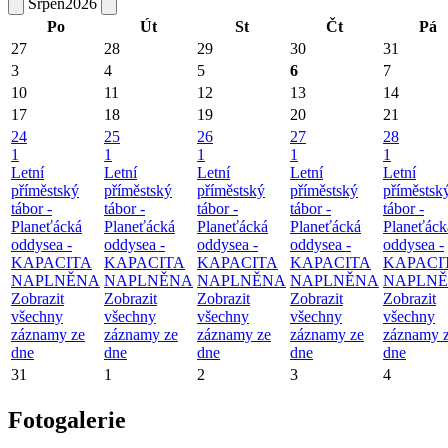
Srpen
2026
Po
Út
St
Čt
Pá
27
28
29
30
31
3
4
5
6
7
10
11
12
13
14
17
18
19
20
21
24
25
26
27
28
1
1
1
1
1
Letní
Letní
Letní
Letní
Letní
příměstský
příměstský
příměstský
příměstský
příměstsk
tábor -
tábor -
tábor -
tábor -
tábor -
Planeťácká
Planeťácká
Planeťácká
Planeťácká
Planeťáck
oddysea -
oddysea -
oddysea -
oddysea -
oddysea -
KAPACITA
KAPACITA
KAPACITA
KAPACITA
KAPACI
NAPLNĚNA
NAPLNĚNA
NAPLNĚNA
NAPLNĚNA
NAPLN
Zobrazit
Zobrazit
Zobrazit
Zobrazit
Zobrazit
všechny
všechny
všechny
všechny
všechny
záznamy ze
záznamy ze
záznamy ze
záznamy ze
záznamy 
dne
dne
dne
dne
dne
31
1
2
3
4
Fotogalerie