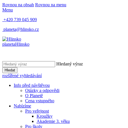
Rovnou na obsah
Rovnou na menu
Menu
+420 739 045 909
planeta@hlinsko.cz
planeta
Hlinsko
Hledaný výraz
Hledat
rozšířené vyhledávání
Info před návštěvou
Otázky a odpovědi
O Planetě
Cena vstupného
Nabízíme
Pro veřejnost
Kroužky
Akademie 3. věku
Pro školy