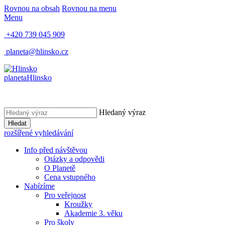
Rovnou na obsah
Rovnou na menu
Menu
+420 739 045 909
planeta@hlinsko.cz
planeta
Hlinsko
Hledaný výraz
Hledat
rozšířené vyhledávání
Info před návštěvou
Otázky a odpovědi
O Planetě
Cena vstupného
Nabízíme
Pro veřejnost
Kroužky
Akademie 3. věku
Pro školy