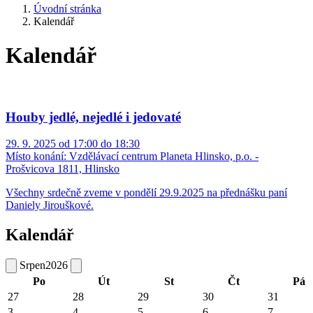
Úvodní stránka
Kalendář
Kalendář
Houby jedlé, nejedlé i jedovaté
29. 9. 2025 od 17:00 do 18:30
Místo konání:
Vzdělávací centrum Planeta Hlinsko, p.o. -
Prošvicova 1811, Hlinsko
Všechny srdečně zveme v pondělí 29.9.2025 na přednášku paní
Daniely Jirouškové.
Kalendář
Srpen
2026
Po
Út
St
Čt
Pá
27
28
29
30
31
3
4
5
6
7