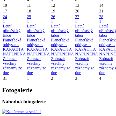
10
11
12
13
14
17
18
19
20
21
24
25
26
27
28
1
1
1
1
1
Letní
Letní
Letní
Letní
Letní
příměstský
příměstský
příměstský
příměstský
příměstsk
tábor -
tábor -
tábor -
tábor -
tábor -
Planeťácká
Planeťácká
Planeťácká
Planeťácká
Planeťáck
oddysea -
oddysea -
oddysea -
oddysea -
oddysea -
KAPACITA
KAPACITA
KAPACITA
KAPACITA
KAPACI
NAPLNĚNA
NAPLNĚNA
NAPLNĚNA
NAPLNĚNA
NAPLN
Zobrazit
Zobrazit
Zobrazit
Zobrazit
Zobrazit
všechny
všechny
všechny
všechny
všechny
záznamy ze
záznamy ze
záznamy ze
záznamy ze
záznamy 
dne
dne
dne
dne
dne
31
1
2
3
4
Fotogalerie
Náhodná fotogalerie