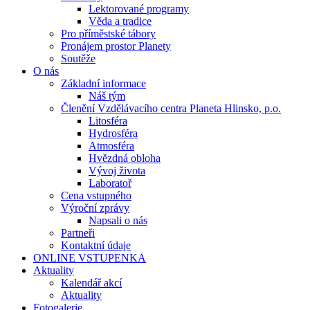
Lektorované programy
Věda a tradice
Pro příměstské tábory
Pronájem prostor Planety
Soutěže
O nás
Základní informace
Náš tým
Členění Vzdělávacího centra Planeta Hlinsko, p.o.
Litosféra
Hydrosféra
Atmosféra
Hvězdná obloha
Vývoj života
Laboratoř
Cena vstupného
Výroční zprávy
Napsali o nás
Partneři
Kontaktní údaje
ONLINE VSTUPENKA
Aktuality
Kalendář akcí
Aktuality
Fotogalerie