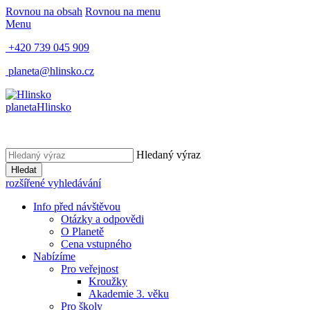
Rovnou na obsah
Rovnou na menu
Menu
+420 739 045 909
planeta@hlinsko.cz
planeta
Hlinsko
Hledaný výraz
Hledat
rozšířené vyhledávání
Info před návštěvou
Otázky a odpovědi
O Planetě
Cena vstupného
Nabízíme
Pro veřejnost
Kroužky
Akademie 3. věku
Pro školy