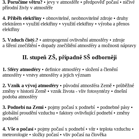
3. Poručíme větru?
• jevy v atmosféře • předpověď počasí • ničivé
přírodní živly v atmosféře
4. Příběh elektřiny
• obnovitelné, neobnovitelné zdroje • druhy
elektráren • využití elektřiny • využití elektřiny • výroba a přenos
elektřiny
5. Vzduch čistý.?
• antropogenní ovlivnění atmosféry • zdroje
a šíření znečištění • dopady znečištění atmosféry a možnosti nápravy
II. stupeň ZŠ, případně SŠ odborněji
1. Sféry atmosféry
• definice atmosféry • složení a členění
atmosféry • vrstvy atmosféry a jejich význam
2. Vznik a vývoj atmosféry
• původní atmosféra Země • průběžné
změny v historii Země • vznik života - vliv fotosyntézy • dnešní
podoba atmosféry
3. Podnebí na Zemi
• pojmy počasí x podnebí
• podnebné pásy •
globální proudění vzduchu • faktory ovlivňující podnebí • změny
podnebí
4. Vše o počasí
• pojmy počasí x podnebí • vítr • teplota vzduchu •
meteorologie • složky počasí • vliv počasí na člověka