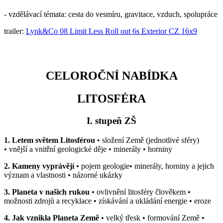
- vzdělávací témata: cesta do vesmíru, gravitace, vzduch, spolupráce
trailer:
Lynk&Co 08 Limit Less Roll out 6s Exterior CZ 16x9
CELOROČNÍ NABÍDKA
LITOSFÉRA
I. stupeň ZŠ
1. Letem světem Litosférou
• složení Země (jednotlivé sféry)
• vnější a vnitřní geologické děje • minerály • horniny
2. Kameny vyprávějí
• pojem geologie• minerály, horniny a jejich
význam a vlastnosti • názorné ukázky
3. Planeta v našich rukou
• ovlivnění litosféry člověkem •
možnosti zdrojů a recyklace • získávání a ukládání energie • eroze
4. Jak vznikla Planeta Země
• velký třesk • formování Země •