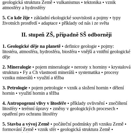
geologická struktura Země • vulkanismus • tektonika • vznik
atmosféry a hydrosféry
5. Co kde žije
• základní ekologické souvislosti a pojmy • typy
životních prostředí • adaptace • příklady od nás i ze světa
II. stupeň ZŠ, případně SŠ odborněji
1. Geologické děje na planetě
• definice geologie • pojmy:
litostéra, atmosféra, hydrosféra, biosféra • vnější a vnitřní geologické
děje
2. Mineralogie
• pojem mineralogie • nerosty x horniny • krystalová
struktura • Fy a Ch vlastnosti minerálů • systematika • procesy
vzniku minerálů • využití a těžba
3. Petrologie
• pojem petrologie • vznik a složení hornin • dělení
hornin • využití hornin a těžba
4. Antropogenní vlivy v litosféře
• příklady ovlivnění • znečištení
litosféry • terénní úpravy • změny v geologických procesech •
opatření pro ochranu litosféry
5. Stavba a vývoj Země
• počáteční podmínky při vzniku Země •
formování Země • vznik sfér • geologická struktura Země •