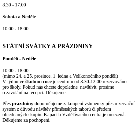
8.30 - 17.00
Sobota a Neděle
10.00 - 18.00
STÁTNÍ SVÁTKY A PRÁZDNINY
Pondělí - Neděle
10.00 - 18.00
(mimo 24. a 25. prosince, 1. ledna a Velikonočního pondělí)
V týdnu ve
školním roce
je centrum od 8:30-12:00 rezervováno
pro školy. Pokud nás chcete dopoledne navštívit, prosíme
o zavolání na recepci. Děkujeme.
Přes
prázdniny
doporučujeme zakoupení vstupenky přes rezervační
systém z důvodu návštěv příměstských táborů či předem
objednaných skupin. Kapacita Vzdělávacího centra je omezená.
Děkujeme za pochopení.