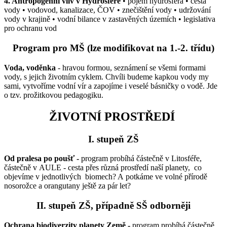
4. Antropogenní vliv v Hydrosféře
• pojem hydrosféra • cesta
vody • vodovod, kanalizace, ČOV • znečištění vody • udržování
vody v krajině • vodní bilance v zastavěných územích • legislativa
pro ochranu vod
Program pro MŠ
(lze modifikovat na 1.-2. třídu)
Voda, voděnka
- hravou formou, seznámení se všemi formami
vody, s jejich životním cyklem. Chvíli budeme kapkou vody my
sami, vytvoříme vodní vír a zapojíme i veselé básničky o vodě. Jde
o tzv. prožitkovou pedagogiku.
ŽIVOTNÍ PROSTŘEDÍ
I. stupeň ZŠ
Od pralesa po poušť -
program probíhá částečně v Litosféře,
částečně v AULE - cesta přes různá prostředí naší planety, co
objevíme v jednotlivých biomech? A potkáme ve volné přírodě
nosorožce a orangutany ještě za pár let?
II. stupeň ZŠ, případně SŠ odborněji
Ochrana biodiverzity planety Země -
program probíhá částečně