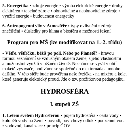
5. Energetika
• zdroje energie • výroba elektrické energie • druhy
elektráren • tepelné zdroje • obnovitelné a neobnovitelné zdroje •
využití energie • budoucnost energetiky
6. Antropogenní vliv v Atmosféře
• typy ovlivnění • zdroje
znečištění • důsledky pro klima a biosféru a možnosti řešení
Program pro MŠ
(lze modifikovat na 1.-2. třídu)
• Větře, větříčku, běžíš po poli. Nebo po Planetě?
- hravou
formou seznámení se vzdušným obalem Země, s jeho vlastnostmi
a možnostmi využití v běžném životě. Necháme se vysát v obří
maketě vysavače, podíváme se společně do oka tornáda a mnoho
dalšího. V této sféře bude prověřena naše fyzička - na mixéru a kole,
které generuje elektrický proud. Jde o tzv. prožitkovou pedagogiku.
HYDROSFÉRA
I. stupeň ZŠ
1. Letem světem Hydrosférou
• pojem hydrosféra • cesta vody •
koloběh vody na Zemi • povodí, povrchový odtok • podzemní voda
• vodovod, kanalizace • princip ČOV