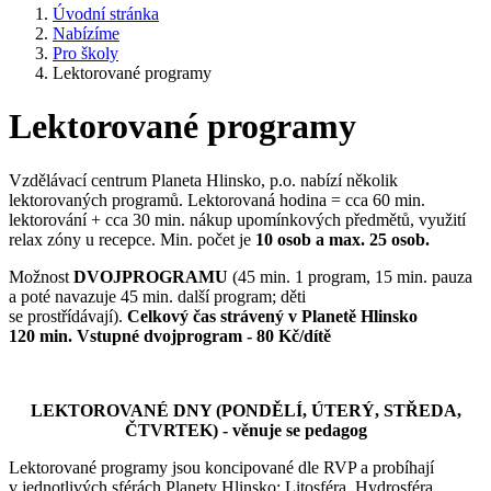
Úvodní stránka
Nabízíme
Pro školy
Lektorované programy
Lektorované programy
Vzdělávací centrum Planeta Hlinsko, p.o. nabízí několik
lektorovaných programů. Lektorovaná hodina = cca 60 min.
lektorování + cca 30 min. nákup upomínkových předmětů, využití
relax zóny u recepce. Min. počet je
10 osob a max. 25 osob.
Možnost
DVOJPROGRAMU
(45 min. 1 program, 15 min. pauza
a poté navazuje 45 min. další program; děti
se prostřídávají).
Celkový čas strávený v Planetě Hlinsko
120 min. Vstupné dvojprogram - 80 Kč/dítě
LEKTOROVANÉ DNY (PONDĚLÍ, ÚTERÝ, STŘEDA,
ČTVRTEK) - věnuje se pedagog
Lektorované programy jsou koncipované dle RVP a probíhají
v jednotlivých sférách Planety Hlinsko: Litosféra, Hydrosféra,