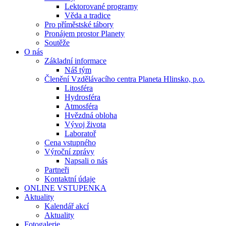
Lektorované programy
Věda a tradice
Pro příměstské tábory
Pronájem prostor Planety
Soutěže
O nás
Základní informace
Náš tým
Členění Vzdělávacího centra Planeta Hlinsko, p.o.
Litosféra
Hydrosféra
Atmosféra
Hvězdná obloha
Vývoj života
Laboratoř
Cena vstupného
Výroční zprávy
Napsali o nás
Partneři
Kontaktní údaje
ONLINE VSTUPENKA
Aktuality
Kalendář akcí
Aktuality
Fotogalerie