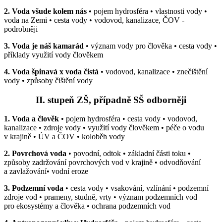
2. Voda všude kolem nás
• pojem hydrosféra • vlastnosti vody •
voda na Zemi • cesta vody • vodovod, kanalizace, ČOV -
podrobněji
3. Voda je náš kamarád
• význam vody pro člověka • cesta vody •
příklady využití vody člověkem
4. Voda špinavá x voda čistá
• vodovod, kanalizace • znečištění
vody • způsoby čištění vody
II. stupeň ZŠ, případně SŠ odborněji
1. Voda a člověk
• pojem hydrosféra • cesta vody • vodovod,
kanalizace • zdroje vody • využití vody člověkem • péče o vodu
v krajině • ÚV a ČOV • koloběh vody
2. Povrchová voda
• povodní, odtok • základní části toku •
způsoby zadržování povrchových vod v krajině • odvodňování
a zavlažování• vodní eroze
3. Podzemní voda
• cesta vody • vsakování, vzlínání • podzemní
zdroje vod • prameny, studně, vrty • význam podzemních vod
pro ekosystémy a člověka • ochrana podzemních vod