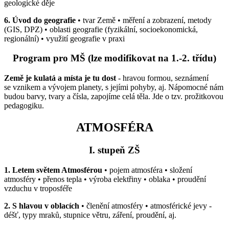
geologické děje
6. Úvod do geografie
• tvar Země • měření a zobrazení, metody
(GIS, DPZ) • oblasti geografie (fyzikální, socioekonomická,
regionální) • využití geografie v praxi
Program pro MŠ
(lze modifikovat na 1.-2. třídu)
Země je kulatá a místa je tu dost
- hravou formou, seznámení
se vznikem a vývojem planety, s jejími pohyby, aj. Nápomocné nám
budou barvy, tvary a čísla, zapojíme celá těla. Jde o tzv. prožitkovou
pedagogiku.
ATMOSFÉRA
I. stupeň ZŠ
1. Letem světem Atmosférou
• pojem atmosféra • složení
atmosféry • přenos tepla • výroba elektřiny • oblaka • proudění
vzduchu v troposféře
2. S hlavou v oblacích
• členění atmosféry • atmosférické jevy -
déšť, typy mraků, stupnice větru, záření, proudění, aj.