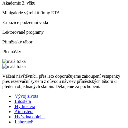
Akademie 3. věku
Minigalerie výrobků firmy ETA
Expozice podzemní voda
Lektorované programy
Příměstský tábor
Přednášky
Vážení návštěvníci, přes léto doporučujeme zakoupení vstupenky
přes rezervační systém z důvodu návštěv příměstských táborů či
předem objednaných skupin. Děkujeme za pochopení.
Vývoj života
Litosféra
Hydrosféra
Atmosféra
Hvězdná obloha
Laboratoř