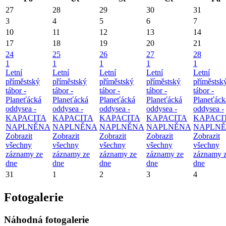
27
28
29
30
31
3
4
5
6
7
10
11
12
13
14
17
18
19
20
21
24
25
26
27
28
1
1
1
1
1
Letní
Letní
Letní
Letní
Letní
příměstský
příměstský
příměstský
příměstský
příměstsk
tábor -
tábor -
tábor -
tábor -
tábor -
Planeťácká
Planeťácká
Planeťácká
Planeťácká
Planeťáck
oddysea -
oddysea -
oddysea -
oddysea -
oddysea -
KAPACITA
KAPACITA
KAPACITA
KAPACITA
KAPACI
NAPLNĚNA
NAPLNĚNA
NAPLNĚNA
NAPLNĚNA
NAPLN
Zobrazit
Zobrazit
Zobrazit
Zobrazit
Zobrazit
všechny
všechny
všechny
všechny
všechny
záznamy ze
záznamy ze
záznamy ze
záznamy ze
záznamy 
dne
dne
dne
dne
dne
31
1
2
3
4
Fotogalerie
Náhodná fotogalerie