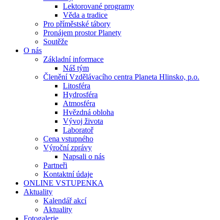
Lektorované programy
Věda a tradice
Pro příměstské tábory
Pronájem prostor Planety
Soutěže
O nás
Základní informace
Náš tým
Členění Vzdělávacího centra Planeta Hlinsko, p.o.
Litosféra
Hydrosféra
Atmosféra
Hvězdná obloha
Vývoj života
Laboratoř
Cena vstupného
Výroční zprávy
Napsali o nás
Partneři
Kontaktní údaje
ONLINE VSTUPENKA
Aktuality
Kalendář akcí
Aktuality
Fotogalerie