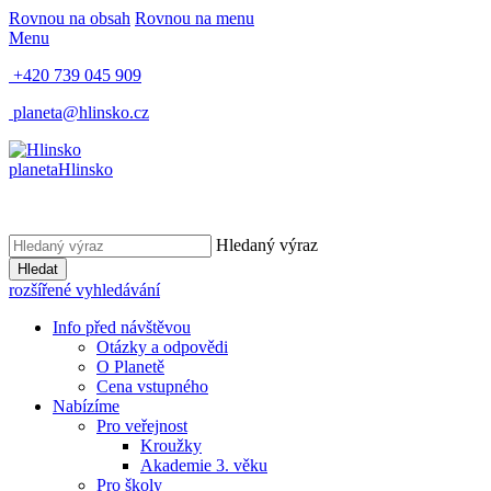
Rovnou na obsah
Rovnou na menu
Menu
+420 739 045 909
planeta@hlinsko.cz
planeta
Hlinsko
Hledaný výraz
Hledat
rozšířené vyhledávání
Info před návštěvou
Otázky a odpovědi
O Planetě
Cena vstupného
Nabízíme
Pro veřejnost
Kroužky
Akademie 3. věku
Pro školy