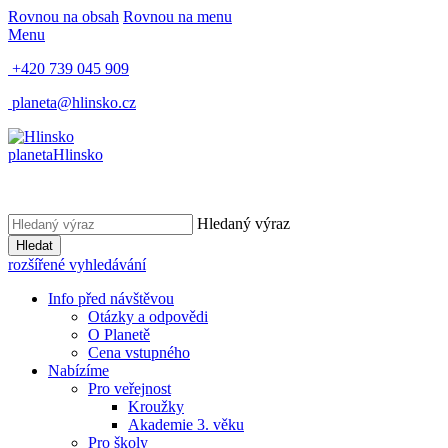
Rovnou na obsah
Rovnou na menu
Menu
+420 739 045 909
planeta@hlinsko.cz
planeta
Hlinsko
Hledaný výraz
Hledat
rozšířené vyhledávání
Info před návštěvou
Otázky a odpovědi
O Planetě
Cena vstupného
Nabízíme
Pro veřejnost
Kroužky
Akademie 3. věku
Pro školy