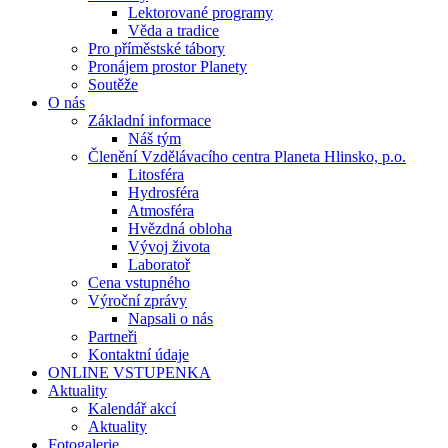
Lektorované programy
Věda a tradice
Pro příměstské tábory
Pronájem prostor Planety
Soutěže
O nás
Základní informace
Náš tým
Členění Vzdělávacího centra Planeta Hlinsko, p.o.
Litosféra
Hydrosféra
Atmosféra
Hvězdná obloha
Vývoj života
Laboratoř
Cena vstupného
Výroční zprávy
Napsali o nás
Partneři
Kontaktní údaje
ONLINE VSTUPENKA
Aktuality
Kalendář akcí
Aktuality
Fotogalerie