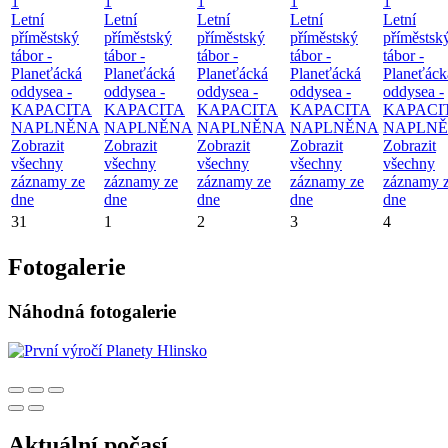
1
1
1
1
1
Letní
Letní
Letní
Letní
Letní
příměstský
příměstský
příměstský
příměstský
příměstsk
tábor -
tábor -
tábor -
tábor -
tábor -
Planeťácká
Planeťácká
Planeťácká
Planeťácká
Planeťáck
oddysea -
oddysea -
oddysea -
oddysea -
oddysea -
KAPACITA
KAPACITA
KAPACITA
KAPACITA
KAPACI
NAPLNĚNA
NAPLNĚNA
NAPLNĚNA
NAPLNĚNA
NAPLN
Zobrazit
Zobrazit
Zobrazit
Zobrazit
Zobrazit
všechny
všechny
všechny
všechny
všechny
záznamy ze
záznamy ze
záznamy ze
záznamy ze
záznamy 
dne
dne
dne
dne
dne
31
1
2
3
4
Fotogalerie
Náhodná fotogalerie
Aktuální počasí