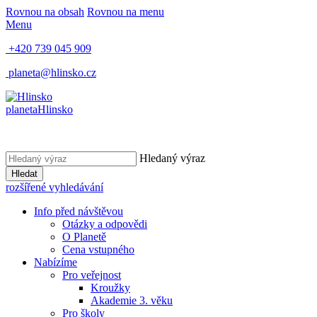
Rovnou na obsah
Rovnou na menu
Menu
+420 739 045 909
planeta@hlinsko.cz
planeta
Hlinsko
Hledaný výraz
Hledat
rozšířené vyhledávání
Info před návštěvou
Otázky a odpovědi
O Planetě
Cena vstupného
Nabízíme
Pro veřejnost
Kroužky
Akademie 3. věku
Pro školy