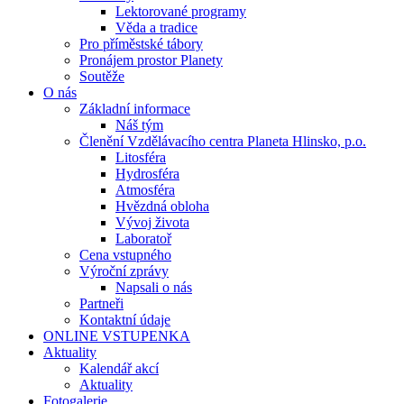
Lektorované programy
Věda a tradice
Pro příměstské tábory
Pronájem prostor Planety
Soutěže
O nás
Základní informace
Náš tým
Členění Vzdělávacího centra Planeta Hlinsko, p.o.
Litosféra
Hydrosféra
Atmosféra
Hvězdná obloha
Vývoj života
Laboratoř
Cena vstupného
Výroční zprávy
Napsali o nás
Partneři
Kontaktní údaje
ONLINE VSTUPENKA
Aktuality
Kalendář akcí
Aktuality
Fotogalerie