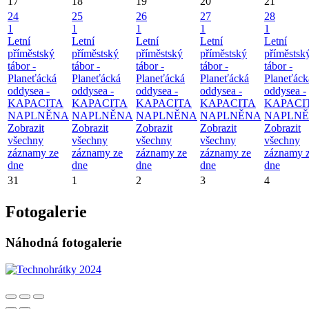
17
18
19
20
21
24
25
26
27
28
1
1
1
1
1
Letní
Letní
Letní
Letní
Letní
příměstský
příměstský
příměstský
příměstský
příměstsk
tábor -
tábor -
tábor -
tábor -
tábor -
Planeťácká
Planeťácká
Planeťácká
Planeťácká
Planeťáck
oddysea -
oddysea -
oddysea -
oddysea -
oddysea -
KAPACITA
KAPACITA
KAPACITA
KAPACITA
KAPACI
NAPLNĚNA
NAPLNĚNA
NAPLNĚNA
NAPLNĚNA
NAPLN
Zobrazit
Zobrazit
Zobrazit
Zobrazit
Zobrazit
všechny
všechny
všechny
všechny
všechny
záznamy ze
záznamy ze
záznamy ze
záznamy ze
záznamy 
dne
dne
dne
dne
dne
31
1
2
3
4
Fotogalerie
Náhodná fotogalerie