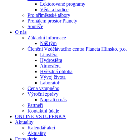
Lektorované programy
Věda a tradice
Pro příměstské tábory
Pronájem prostor Planety
Soutěže
O nás
Základní informace
Náš tým
Členění Vzdělávacího centra Planeta Hlinsko, p.o.
Litosféra
Hydrosféra
Atmosféra
Hvězdná obloha
Vývoj života
Laboratoř
Cena vstupného
Výroční zprávy
Napsali o nás
Partneři
Kontaktní údaje
ONLINE VSTUPENKA
Aktuality
Kalendář akcí
Aktuality
Fotogalerie