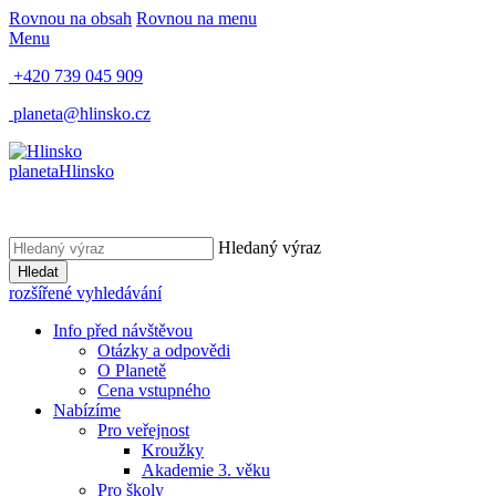
Rovnou na obsah
Rovnou na menu
Menu
+420 739 045 909
planeta@hlinsko.cz
planeta
Hlinsko
Hledaný výraz
Hledat
rozšířené vyhledávání
Info před návštěvou
Otázky a odpovědi
O Planetě
Cena vstupného
Nabízíme
Pro veřejnost
Kroužky
Akademie 3. věku
Pro školy