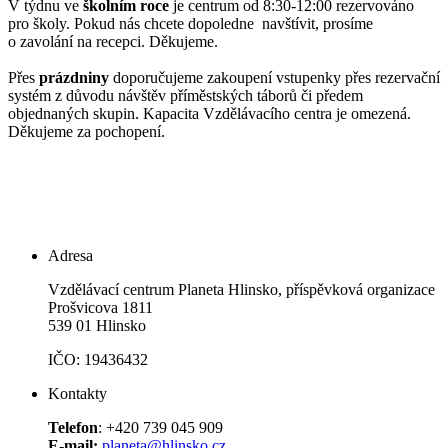
V týdnu ve
školním roce
je centrum od 8:30-12:00 rezervováno
pro školy. Pokud nás chcete dopoledne navštívit, prosíme
o zavolání na recepci. Děkujeme.
Přes
prázdniny
doporučujeme zakoupení vstupenky přes rezervační
systém z důvodu návštěv příměstských táborů či předem
objednaných skupin. Kapacita Vzdělávacího centra je omezená.
Děkujeme za pochopení.
Adresa
Vzdělávací centrum Planeta Hlinsko, příspěvková organizace
Prošvicova 1811
539 01 Hlinsko
IČO: 19436432
Kontakty
Telefon
: +420 739 045 909
E-mail:
planeta@hlinsko.cz