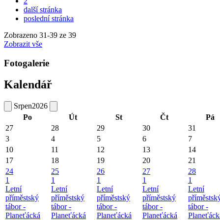
2
další stránka
poslední stránka
Zobrazeno
31
-
39
ze 39
Zobrazit vše
Fotogalerie
Kalendář
Srpen
2026
Po
Út
St
Čt
Pá
27
28
29
30
31
3
4
5
6
7
10
11
12
13
14
17
18
19
20
21
24
25
26
27
28
1
1
1
1
1
Letní
Letní
Letní
Letní
Letní
příměstský
příměstský
příměstský
příměstský
příměstsk
tábor -
tábor -
tábor -
tábor -
tábor -
Planeťácká
Planeťácká
Planeťácká
Planeťácká
Planeťáck